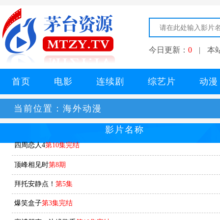
今日更新：
0
|
本
首页
电影
连续剧
综艺片
动漫
当前位置：
海外动漫
影片名称
四周恋人4
第10集完结
顶峰相见时
第8期
拜托安静点！
第5集
爆笑盒子
第3集完结