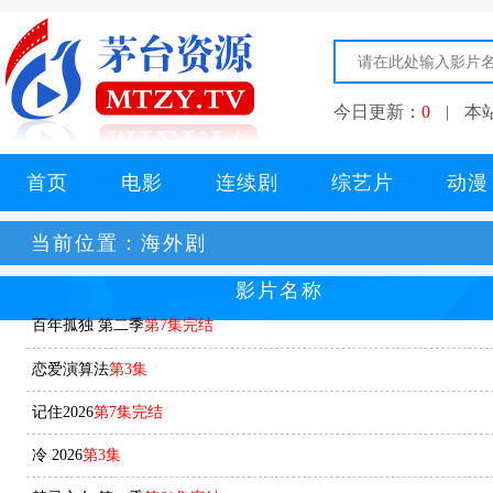
今日更新：
0
|
本
首页
电影
连续剧
综艺片
动漫
当前位置：
海外剧
影片名称
百年孤独 第二季
第7集完结
恋爱演算法
第3集
记住2026
第7集完结
冷 2026
第3集