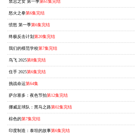
禁忌之女 第一季
第61集完结
怒火之拳
第6集完结
愤怒 第一季
第6集完结
终极反击计划
第20集完结
我们的模范学校
第7集完结
鸟飞 2025
第8集完结
住手 2025
第6集完结
挑战命运
第64集
萨尔塞多：夜色节拍
第12集完结
挪威足球队：黑马之路
第02集完结
棕色的
第7集完结
印度制造：泰坦的故事
第6集完结