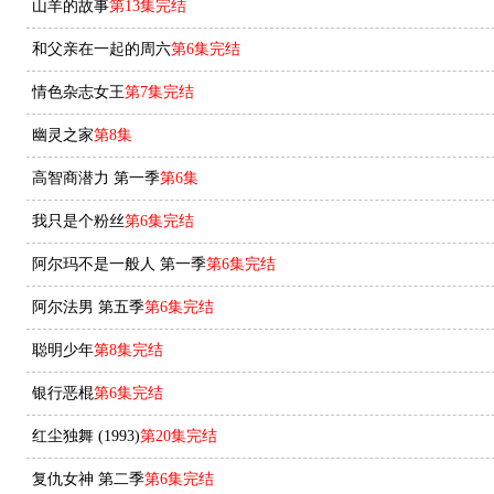
山羊的故事
第13集完结
和父亲在一起的周六
第6集完结
情色杂志女王
第7集完结
幽灵之家
第8集
高智商潜力 第一季
第6集
我只是个粉丝
第6集完结
阿尔玛不是一般人 第一季
第6集完结
阿尔法男 第五季
第6集完结
聪明少年
第8集完结
银行恶棍
第6集完结
红尘独舞 (1993)
第20集完结
复仇女神 第二季
第6集完结