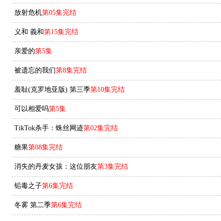
放射危机
第05集完结
义和 義和
第15集完结
亲爱的
第5集
被遗忘的我们
第8集完结
羞耻(克罗地亚版) 第三季
第10集完结
可以相爱吗
第5集
TikTok杀手：蛛丝网迹
第02集完结
糖果
第08集完结
消失的丹麦女孩：这位朋友
第3集完结
铅毒之子
第6集完结
冬雾 第二季
第6集完结