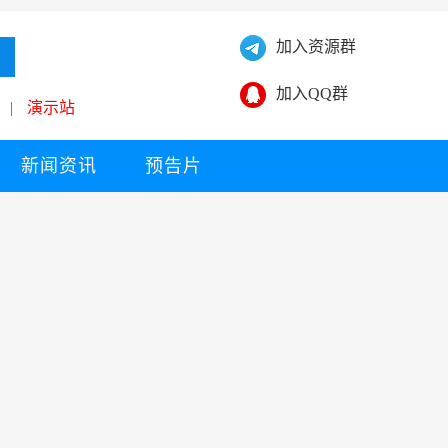
加入资源群
加入QQ群
|
演示站
新闻资讯
预告片