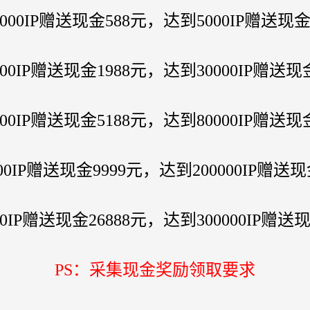
000IP赠送现金588元，达到5000IP赠送现金
00IP赠送现金1988元，达到30000IP赠送现
00IP赠送现金5188元，达到80000IP赠送现
00IP赠送现金9999元，达到200000IP赠送现
00IP赠送现金26888元，达到300000IP赠送现
PS：采集现金奖励领取要求