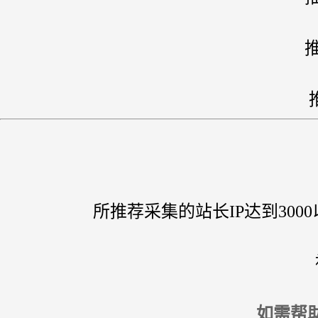
所推荐采集的站长IP达到30
如需帮