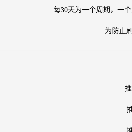
每30天为一个周期，一
为防止刷
推