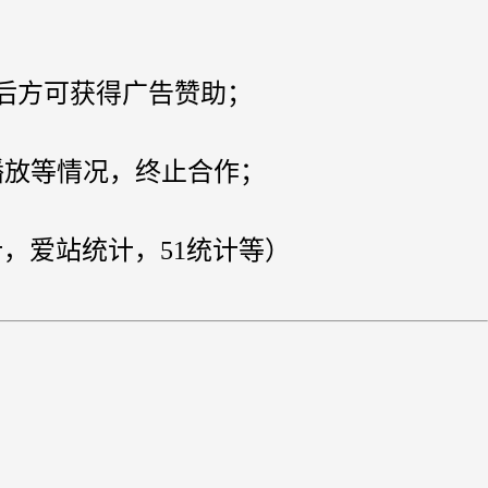
天后方可获得广告赞助；
播放等情况，终止合作；
，爱站统计，51统计等）