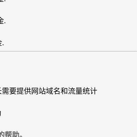
.
.
站长需要提供网站域名和流量统计
助
的帮助。